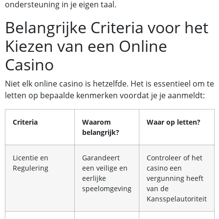
ondersteuning in je eigen taal.
Belangrijke Criteria voor het
Kiezen van een Online
Casino
Niet elk online casino is hetzelfde. Het is essentieel om te
letten op bepaalde kenmerken voordat je je aanmeldt:
Criteria
Waarom
Waar op letten?
belangrijk?
Licentie en
Garandeert
Controleer of het
Regulering
een veilige en
casino een
eerlijke
vergunning heeft
speelomgeving
van de
Kansspelautoriteit