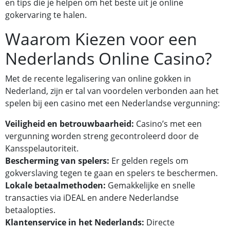
en tips die je helpen om het beste uit je online
gokervaring te halen.
Waarom Kiezen voor een
Nederlands Online Casino?
Met de recente legalisering van online gokken in
Nederland, zijn er tal van voordelen verbonden aan het
spelen bij een casino met een Nederlandse vergunning:
Veiligheid en betrouwbaarheid:
Casino’s met een
vergunning worden streng gecontroleerd door de
Kansspelautoriteit.
Bescherming van spelers:
Er gelden regels om
gokverslaving tegen te gaan en spelers te beschermen.
Lokale betaalmethoden:
Gemakkelijke en snelle
transacties via iDEAL en andere Nederlandse
betaalopties.
Klantenservice in het Nederlands:
Directe