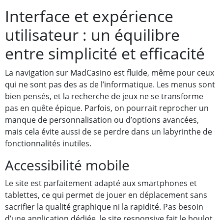
Interface et expérience
utilisateur : un équilibre
entre simplicité et efficacité
La navigation sur MadCasino est fluide, même pour ceux
qui ne sont pas des as de l’informatique. Les menus sont
bien pensés, et la recherche de jeux ne se transforme
pas en quête épique. Parfois, on pourrait reprocher un
manque de personnalisation ou d’options avancées,
mais cela évite aussi de se perdre dans un labyrinthe de
fonctionnalités inutiles.
Accessibilité mobile
Le site est parfaitement adapté aux smartphones et
tablettes, ce qui permet de jouer en déplacement sans
sacrifier la qualité graphique ni la rapidité. Pas besoin
d’une application dédiée, le site responsive fait le boulot