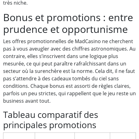
très niche.
Bonus et promotions : entre
prudence et opportunisme
Les offres promotionnelles de MadCasino ne cherchent
pas à vous aveugler avec des chiffres astronomiques. Au
contraire, elles s’inscrivent dans une logique plus
mesurée, ce qui peut paraître rafraîchissant dans un
secteur où la surenchère est la norme. Cela dit, il ne faut
pas s’attendre à des cadeaux tombés du ciel sans
conditions. Chaque bonus est assorti de règles claires,
parfois un peu strictes, qui rappellent que le jeu reste un
business avant tout.
Tableau comparatif des
principales promotions