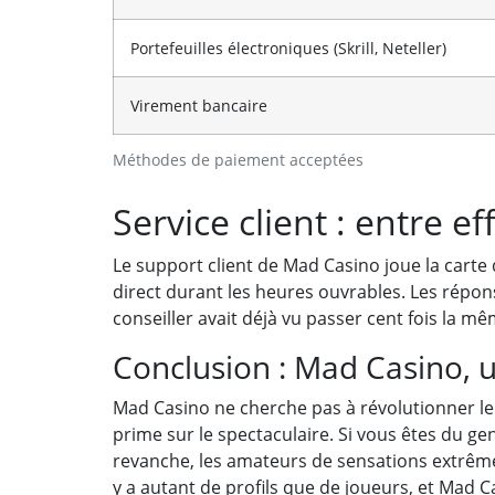
Portefeuilles électroniques (Skrill, Neteller)
Virement bancaire
Méthodes de paiement acceptées
Service client : entre ef
Le support client de Mad Casino joue la carte 
direct durant les heures ouvrables. Les répo
conseiller avait déjà vu passer cent fois la 
Conclusion : Mad Casino, u
Mad Casino ne cherche pas à révolutionner le m
prime sur le spectaculaire. Si vous êtes du ge
revanche, les amateurs de sensations extrêm
y a autant de profils que de joueurs, et Mad C