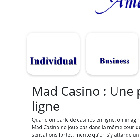
Mad Casino : Une p
ligne
Quand on parle de casinos en ligne, on imagi
Mad Casino ne joue pas dans la même cour que
sensations fortes, mérite qu’on s’y attarde u