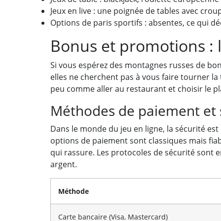
Jeux en live : une poignée de tables avec crou
Options de paris sportifs : absentes, ce qui dé
Bonus et promotions : 
Si vous espérez des montagnes russes de bonu
elles ne cherchent pas à vous faire tourner la
peu comme aller au restaurant et choisir le p
Méthodes de paiement et sé
Dans le monde du jeu en ligne, la sécurité es
options de paiement sont classiques mais fiabl
qui rassure. Les protocoles de sécurité sont e
argent.
Méthode
Carte bancaire (Visa, Mastercard)