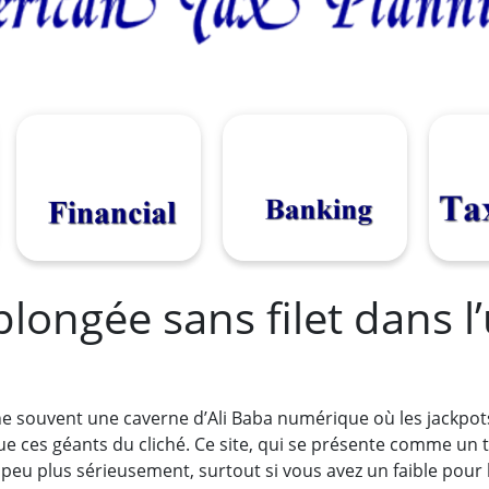
longée sans filet dans l
ne souvent une caverne d’Ali Baba numérique où les jackpot
 ces géants du cliché. Ce site, qui se présente comme un t
n peu plus sérieusement, surtout si vous avez un faible pour