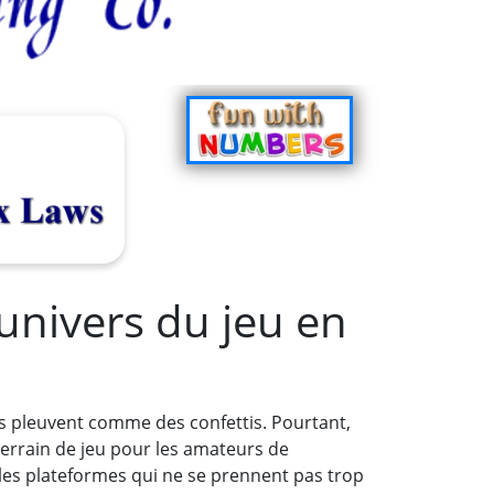
’univers du jeu en
s pleuvent comme des confettis. Pourtant,
errain de jeu pour les amateurs de
 les plateformes qui ne se prennent pas trop