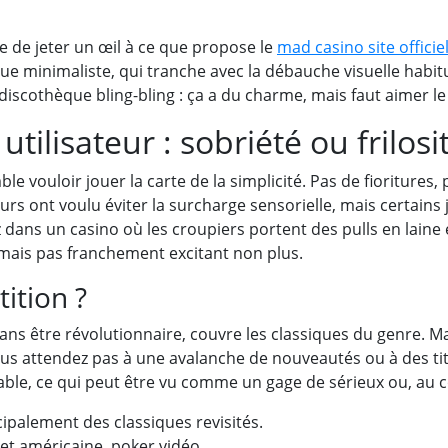
ge de jeter un œil à ce que propose le
mad casino site officie
ue minimaliste, qui tranche avec la débauche visuelle habitu
iscothèque bling-bling : ça a du charme, mais faut aimer le 
tilisateur : sobriété ou frilosi
e vouloir jouer la carte de la simplicité. Pas de fioritures, 
rs ont voulu éviter la surcharge sensorielle, mais certains
z dans un casino où les croupiers portent des pulls en lain
, mais pas franchement excitant non plus.
tition ?
ans être révolutionnaire, couvre les classiques du genre. Ma
ous attendez pas à une avalanche de nouveautés ou à des titre
nnable, ce qui peut être vu comme un gage de sérieux ou, a
cipalement des classiques revisités.
 et américaine, poker vidéo.