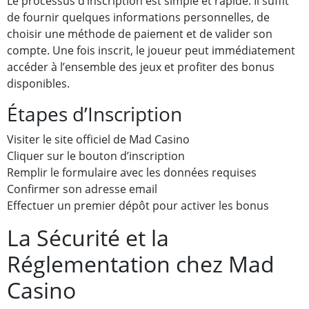
Le processus d’inscription est simple et rapide. Il suffit
de fournir quelques informations personnelles, de
choisir une méthode de paiement et de valider son
compte. Une fois inscrit, le joueur peut immédiatement
accéder à l’ensemble des jeux et profiter des bonus
disponibles.
Étapes d’Inscription
Visiter le site officiel de Mad Casino
Cliquer sur le bouton d’inscription
Remplir le formulaire avec les données requises
Confirmer son adresse email
Effectuer un premier dépôt pour activer les bonus
La Sécurité et la
Réglementation chez Mad
Casino