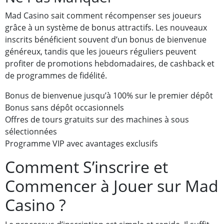
Mad Casino sait comment récompenser ses joueurs
grâce à un système de bonus attractifs. Les nouveaux
inscrits bénéficient souvent d’un bonus de bienvenue
généreux, tandis que les joueurs réguliers peuvent
profiter de promotions hebdomadaires, de cashback et
de programmes de fidélité.
Bonus de bienvenue jusqu’à 100% sur le premier dépôt
Bonus sans dépôt occasionnels
Offres de tours gratuits sur des machines à sous
sélectionnées
Programme VIP avec avantages exclusifs
Comment S’inscrire et
Commencer à Jouer sur Mad
Casino ?