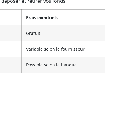
 déposer et retirer vos fonds.
Frais éventuels
Gratuit
Variable selon le fournisseur
Possible selon la banque